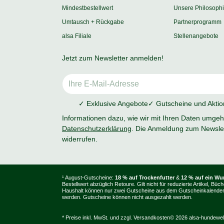
Mindestbestellwert
Unsere Philosoph
Umtausch + Rückgabe
Partnerprogramm
alsa Filiale
Stellenangebote
Jetzt zum Newsletter anmelden!
✓ Exklusive Angebote
✓ Gutscheine und Akti
Informationen dazu, wie wir mit Ihren Daten umgehe
Datenschutzerklärung
. Die Anmeldung zum Newslet
widerrufen.
¹ August-Gutscheine:
18 % auf Trockenfutter
&
12 % auf ein W
Bestellwert abzüglich Retoure. Gilt nicht für reduzierte Artikel
Haushalt können nur zwei Gutscheine aus dem Gutscheinkalender e
werden. Gutscheine können nicht ausgezahlt werden.
* Preise inkl. MwSt. und zzgl.
Versandkosten
© 2026 alsa-hundewe