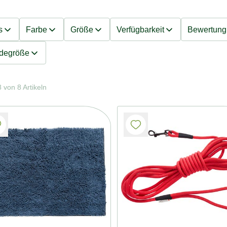
s
Farbe
Größe
Verfügbarkeit
Bewertung
degröße
 von 8 Artikeln