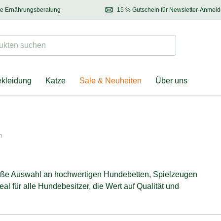
se Ernährungsberatung
15 % Gutschein für Newsletter-Anmel
 & Halter
Kontaktieren Sie unsere
Ernährungsberatung:
Entdecken Sie Neuhe
Tel.:
04928 – 9114 33
(Mo-Fr: 8.30 - 12.30 Uhr)
oder
per E-Mail
Suchen
ten suchen
ekleidung
Katze
Sale & Neuheiten
Über uns
n
ße Auswahl an hochwertigen Hundebetten, Spielzeugen
 für alle Hundebesitzer, die Wert auf Qualität und