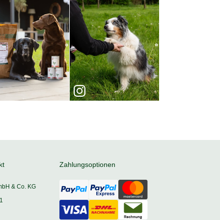
kt
Zahlungsoptionen
mbH & Co. KG
1