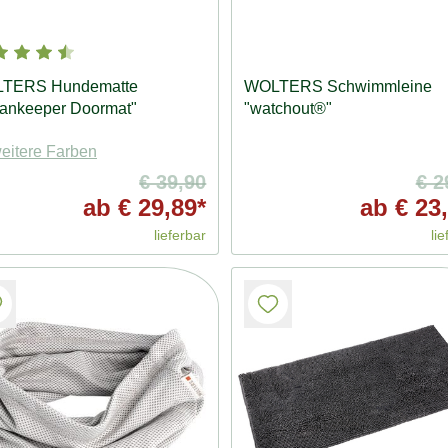
TERS Hundematte
WOLTERS Schwimmleine
eankeeper Doormat"
"watchout®"
eitere Farben
€ 39,90
€ 2
ab
€ 29,89*
ab
€ 23,
lieferbar
lie