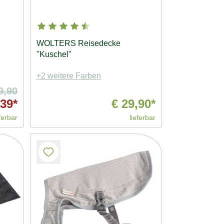
WOLTERS Reisedecke
"Kuschel"
+2 weitere Farben
9,90
39*
€ 29,90*
ferbar
lieferbar