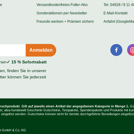
ie
Versandkostenfreies Futter-Abo
Tel. 04928 / 9 11 4
Sonderaktionen per Newsletter
E-Mail-Kontakt
Freunde werben + Prämien sichern
Anfahrt (GoogleMa
onen
✓ 15 % Sofortrabatt
n, finden Sie in unserer
ter können Sie jederzeit
unschprodukt
.
Gilt auf jeweils einen Artikel der angegebenen Kategorie in Menge 1.
Gül
, Bücher, alsa-hundewelt Geschenk-Gutscheine, Testpakete, Spendenpakete und Produkte mit k
ingelöst werden. Gutscheine können nicht für bereits durchgeführte Bestellungen eingelöst
lt GmbH & Co. KG