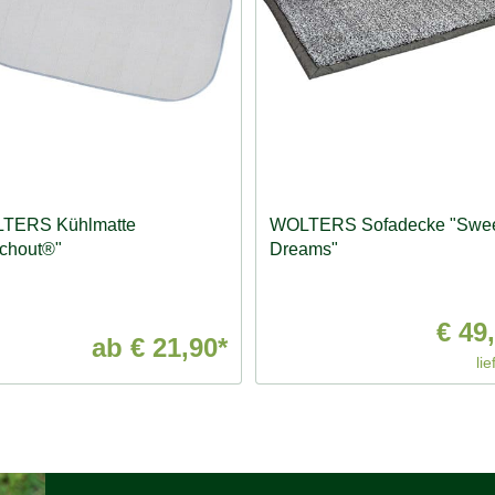
TERS Kühlmatte
WOLTERS Sofadecke "Swe
chout®"
Dreams"
€ 49
ab
€ 21,90*
lie