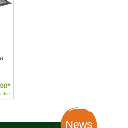
et
,90*
ferbar
News