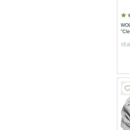
WOL
"Cl
+4 w