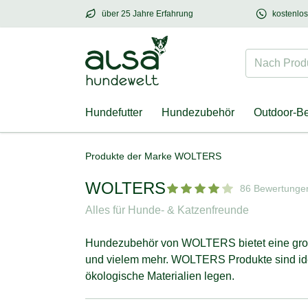
über 25 Jahre Erfahrung
kostenlo
über
25 Jahre Erfahrung
– mit Herz für Hund
Nach Produk
Hundefutter
Hundezubehör
Outdoor-B
Produkte der Marke WOLTERS
WOLTERS
86 Bewertunge
Alles für Hunde- & Katzenfreunde
Hundezubehör von WOLTERS bietet eine gro
und vielem mehr. WOLTERS Produkte sind ideal
ökologische Materialien legen.