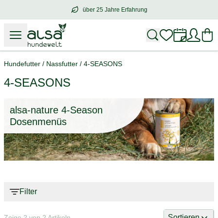
über 25 Jahre Erfahrung
über
25 Jahre Erfahrung
– mit Herz für 
Hundefutter
/
Nassfutter
/
4-SEASONS
4-SEASONS
alsa-nature 4-Season
Dosenmenüs
Filter
Sortieren
Zeige 2 von 2 Artikeln