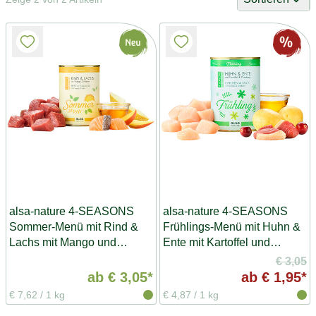
alsa-nature 4-SEASONS
alsa-nature 4-SEASONS
Sommer-Menü mit Rind &
Frühlings-Menü mit Huhn &
Lachs mit Mango und
Ente mit Kartoffel und
Melone
Cranberry
€ 3,05
ab
€ 3,05*
ab
€ 1,95*
€ 7,62
/
1 kg
€ 4,87
/
1 kg