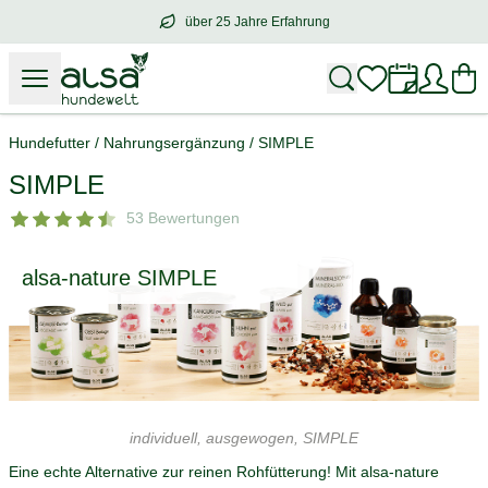
über 25 Jahre Erfahrung
über
25 Jahre Erfahrung
– mit Herz für 
Hundefutter
/
Nahrungsergänzung
/
SIMPLE
SIMPLE
53 Bewertungen
alsa-nature SIMPLE
individuell, ausgewogen, SIMPLE
Eine echte Alternative zur reinen Rohfütterung! Mit alsa-nature