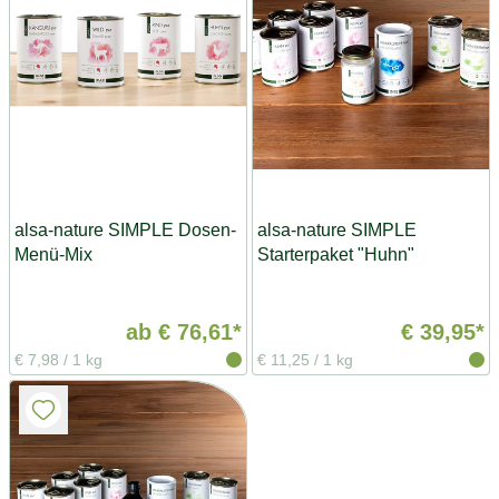
alsa-nature SIMPLE Dosen-
alsa-nature SIMPLE
Menü-Mix
Starterpaket "Huhn"
ab
€ 76,61*
€ 39,95*
€ 7,98
/
1 kg
€ 11,25
/
1 kg