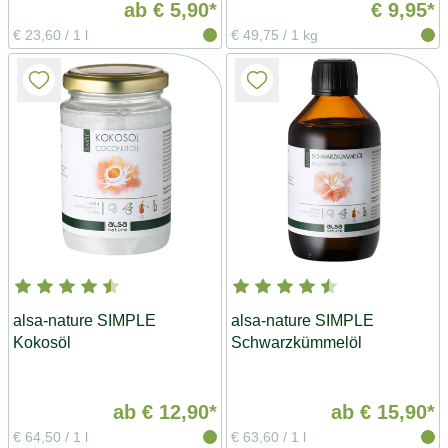
ab
€ 5,90*
€ 9,95*
€ 23,60
/
1 l
€ 49,75
/
1 kg
alsa-nature SIMPLE
alsa-nature SIMPLE
Kokosöl
Schwarzkümmelöl
ab
€ 12,90*
ab
€ 15,90*
€ 64,50
/
1 l
€ 63,60
/
1 l