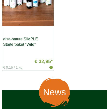
alsa-nature SIMPLE
Starterpaket "Wild"
€ 32,95*
€ 9,15
/
1 kg
News