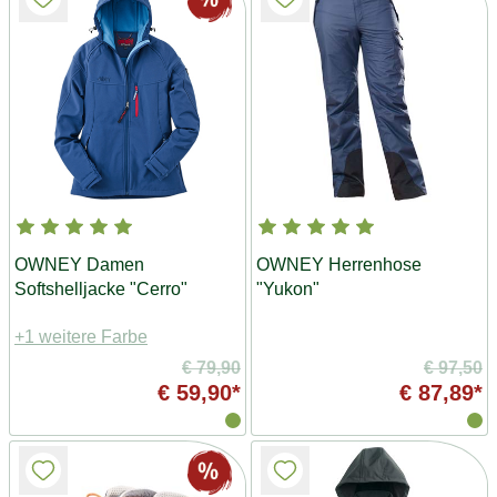
OWNEY Damen
OWNEY Herrenhose
Softshelljacke "Cerro"
"Yukon"
+1 weitere Farbe
€ 79,90
€ 97,50
€ 59,90*
€ 87,89*