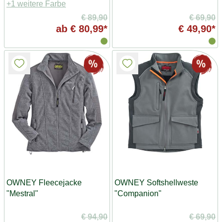
+1 weitere Farbe
€ 89,90
€ 69,90
ab
€ 80,99*
€ 49,90*
OWNEY Fleecejacke
OWNEY Softshellweste
"Mestral"
"Companion"
€ 94,90
€ 69,90