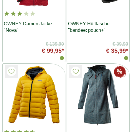
OWNEY Damen Jacke
OWNEY Hüfttasche
"Nova"
"bandee: pouch+"
€ 139,90
€ 39,90
€ 99,95*
€ 35,99*