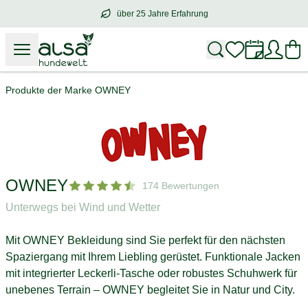
über 25 Jahre Erfahrung
über
25 Jahre Erfahrung
– mit Herz für 
Produkte der Marke OWNEY
OWNEY
174 Bewertungen
Unterwegs bei Wind und Wetter
Mit OWNEY Bekleidung sind Sie perfekt für den nächsten
Spaziergang mit Ihrem Liebling gerüstet. Funktionale Jacken
mit integrierter Leckerli-Tasche oder robustes Schuhwerk für
unebenes Terrain – OWNEY begleitet Sie in Natur und City.