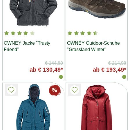
OWNEY Jacke "Trusty
OWNEY Outdoor-Schuhe
Friend"
"Grassland Winter"
€ 144,90
€ 214,90
ab
€ 130,49*
ab
€ 193,49*