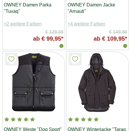
OWNEY Damen Parka
OWNEY Damen Jacke
"Tuvaq"
"Arnauti"
+2 weitere Farben
+4 weitere Farben
€ 129,00
€ 149,90
ab
€ 99,95*
ab
€ 109,95*
OWNEY Weste "Dog Sport"
OWNEY Winterjacke "Taraq