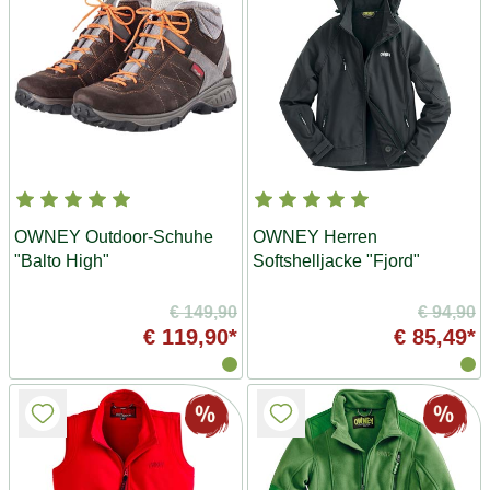
OWNEY Outdoor-Schuhe
OWNEY Herren
"Balto High"
Softshelljacke "Fjord"
€ 149,90
€ 94,90
€ 119,90*
€ 85,49*