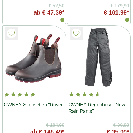
€ 52,50
€ 179,90
ab
€ 47,39*
€ 161,99*
OWNEY Stiefeletten "Rover"
OWNEY Regenhose "New
Rain Pants"
€ 164,90
€ 39,90
ab
€ 148,49*
€ 35,99*