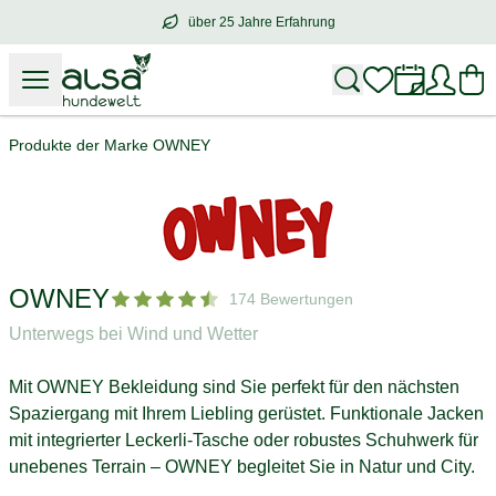
über 25 Jahre Erfahrung
über
25 Jahre Erfahrung
– mit Herz für 
Produkte der Marke OWNEY
OWNEY
174 Bewertungen
Unterwegs bei Wind und Wetter
Mit OWNEY Bekleidung sind Sie perfekt für den nächsten
Spaziergang mit Ihrem Liebling gerüstet. Funktionale Jacken
mit integrierter Leckerli-Tasche oder robustes Schuhwerk für
unebenes Terrain – OWNEY begleitet Sie in Natur und City.