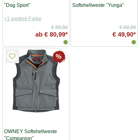
"Dog Sport"
Softshellweste "Yunga"
+1 weitere Farbe
€ 89,90
€ 69,90
ab
€ 80,99*
€ 49,90*
OWNEY Softshellweste
"Companion"