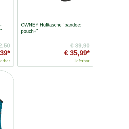
-
OWNEY Hüfttasche "bandee:
"
pouch+"
2,50
€ 39,90
39*
€ 35,99*
ferbar
lieferbar