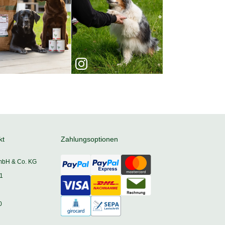
kt
Zahlungsoptionen
mbH & Co. KG
1
0