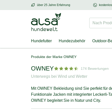
über 25 Jahre Erfahrung
kostenlo
über
25 Jahre Erfahrung
– mit Herz für Hund
Nach Produk
Hundefutter
Hundezubehör
Outdoor-B
Produkte der Marke OWNEY
OWNEY
174 Bewertungen
Unterwegs bei Wind und Wetter
Mit OWNEY Bekleidung sind Sie perfekt für de
Funktionale Jacken mit integrierter Leckerli
OWNEY begleitet Sie in Natur und City.