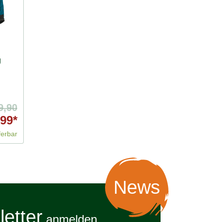
g
9,90
99*
ferbar
News
etter
anmelden