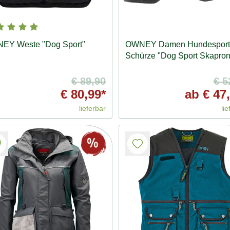
EY Weste "Dog Sport"
OWNEY Damen Hundesport
Schürze "Dog Sport Skapron
€ 89,90
€ 5
€ 80,99*
ab
€ 47,
lieferbar
lie