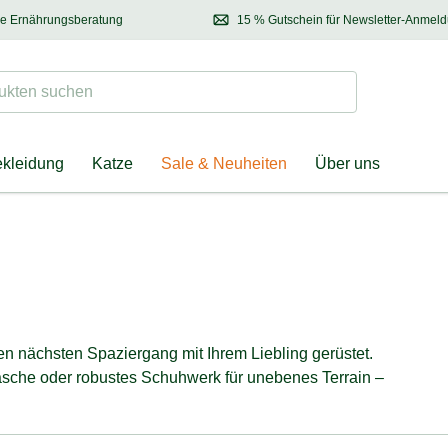
se Ernährungsberatung
15 % Gutschein für Newsletter-Anmel
 & Halter
Kontaktieren Sie unsere
Ernährungsberatung:
Entdecken Sie Neuhe
Tel.:
04928 – 9114 33
(Mo-Fr: 8.30 - 12.30 Uhr)
oder
per E-Mail
Suchen
ten suchen
ekleidung
Katze
Sale & Neuheiten
Über uns
n nächsten Spaziergang mit Ihrem Liebling gerüstet.
-Tasche oder robustes Schuhwerk für unebenes Terrain –