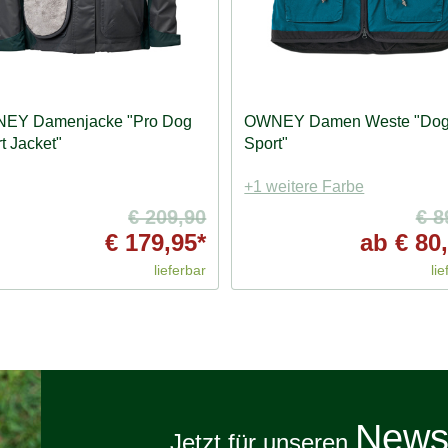
EY Damenjacke "Pro Dog
OWNEY Damen Weste "Do
t Jacket"
Sport"
+1 weitere Farbe
€ 209,90
€ 8
€ 179,95*
ab
€ 80,
lieferbar
lie
Newsl
Jetzt für unseren