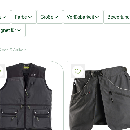
s
Farbe
Größe
Verfügbarkeit
Bewertung
gnet für
 von 5 Artikeln