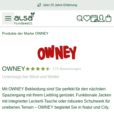
über 25 Jahre Erfahrung
über
25 Jahre Erfahrung
– mit Herz für 
Produkte der Marke OWNEY
OWNEY
174 Bewertungen
Unterwegs bei Wind und Wetter
Mit OWNEY Bekleidung sind Sie perfekt für den nächsten
Spaziergang mit Ihrem Liebling gerüstet. Funktionale Jacken
mit integrierter Leckerli-Tasche oder robustes Schuhwerk für
unebenes Terrain – OWNEY begleitet Sie in Natur und City.