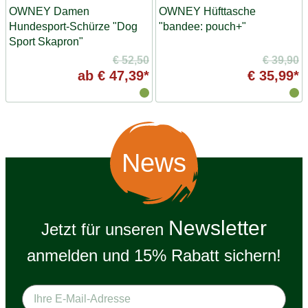
OWNEY Damen
OWNEY Hüfttasche
Hundesport-Schürze "Dog
"bandee: pouch+"
Sport Skapron"
€ 52,50
€ 39,90
ab
€ 47,39*
€ 35,99*
News
Newsletter
Jetzt für unseren
anmelden und 15% Rabatt sichern!