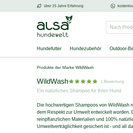
über 25 Jahre Erfahrung
kostenlo
über
25 Jahre Erfahrung
– mit Herz für Hund
Nach Produk
Hundefutter
Hundezubehör
Outdoor-B
Produkte der Marke WildWash
WildWash
1 Bewertung
Ein natürliches Shampoo für Ihren Hund
Die hochwertigen Shampoos von WildWash natu
dem Respekt zur Umwelt entwickelt worden. D
reinpflanzlichen Materialien und 100% natürl
Umweltverträglichkeit gesichert ist - und all d