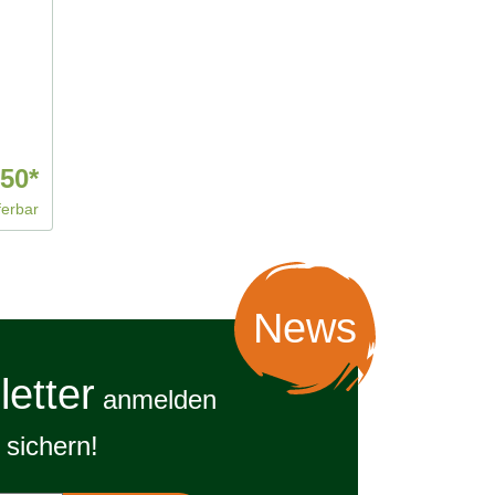
,50*
ferbar
News
etter
anmelden
sichern!