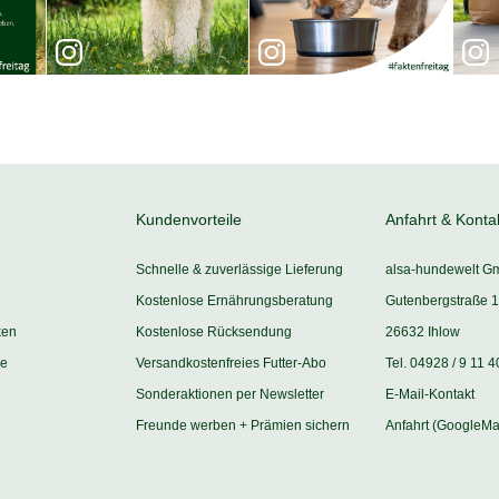
Kundenvorteile
Anfahrt & Konta
Schnelle & zuverlässige Lieferung
alsa-hundewelt G
Kostenlose Ernährungsberatung
Gutenbergstraße 1
ken
Kostenlose Rücksendung
26632 Ihlow
ie
Versandkostenfreies Futter-Abo
Tel. 04928 / 9 11 4
Sonderaktionen per Newsletter
E-Mail-Kontakt
Freunde werben + Prämien sichern
Anfahrt (GoogleMa