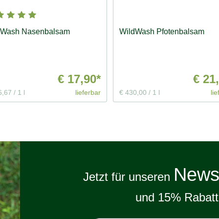
dWash Nasenbalsam
WildWash Pfotenbalsam
€ 17,90*
€ 21
6,67
/
1 l
lieferbar
€ 430,00
/
1 l
lie
Newsl
Jetzt für unseren
und 15% Rabatt 